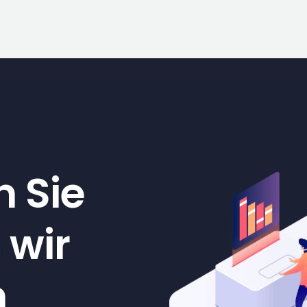
n Sie
 wir
n